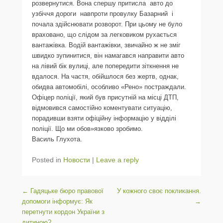
розвернутися. Вона спершу притисла авто до
узбіччя дороги навпроти провулку Базарний і
почала здійснювати розворот. При цьому не було
враховано, що слідом за легковиком рухається
вантажівка. Водій вантажівки, звичайно ж не зміг
швидко зупинитися, він намагався направити авто
на лівий бік вулиці, але попередити зіткнення не
вдалося. На частя, обійшлося без жертв, однак,
обидва автомобілі, особливо «Рено» постраждали.
Офіцер поліції, який був присутній на місці ДТП,
відмовився самостійно коментувати ситуацію,
порадивши взяти офіційну інформацію у відділі
поліції. Що ми обов»язково зробимо.
Василь Глухота.
Posted in
Новости
|
Leave a reply
Post navigation
←
Гадяцьке бюро правової
У кожного своє покликання.
допомоги інформує: Як
→
перетнути кордон України з
дитиною?