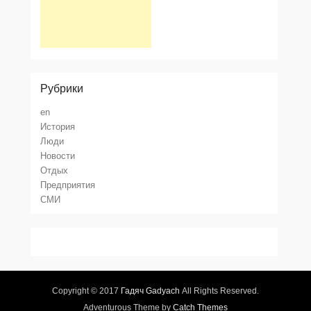
Рубрики
en
История
Люди
Новости
Отдых
Предприятия
СМИ
Copyright © 2017
Гадяч Gadyach
All Rights Reserved.
Adventurous Theme by
Catch Themes