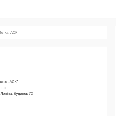
етка:
АСК
ство „АСК”
ання
 Леніна, будинок 72