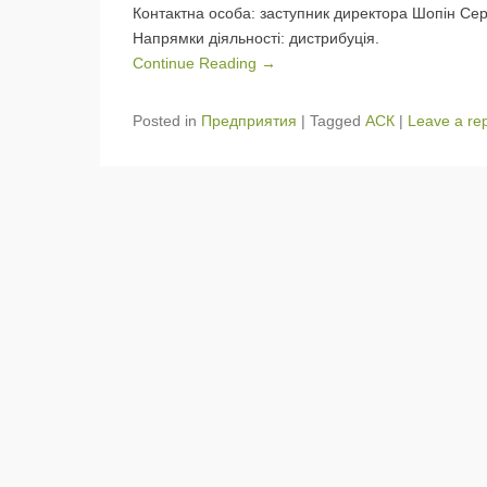
Контактна особа: заступник директора Шопін Се
Напрямки діяльності: дистрибуція.
Continue Reading →
Posted in
Предприятия
|
Tagged
АСК
|
Leave a rep