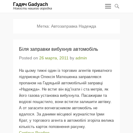
Гадяч Gadyach
Новости нашего городка
Метка:
Автозаправка Надежда
Біля заправки вибухнув автомобіль
Posted on
26 марта, 2011
by
admin
На цьому тижні один із торгових агентів приватного
підприємця Олексія Матюшенка заправлявся
пропаном на Гадяцькій автомобільній заправці
«Надежда». Не встиг він від’їхати і ста метрів, як
його газова установка вибухнула. Пасажирам та
водієві пощастило, вони встигли залишити автівку.
А от загасити вогнегасником автомобіль не
вдалося. За даними місцевої журналістки Ірми
Крат, у торгового агента в автомобілі згоріла велика
кількість карток поповнення рахунку.
Continue Reading →