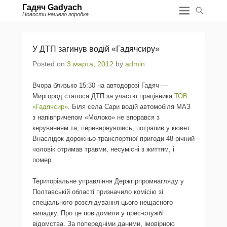
Гадяч Gadyach
Новости нашего городка
У ДТП загинув водій «Гадячсиру»
Posted on
3 марта, 2012
by
admin
Вчора близько 15:30 на автодорозі Гадяч —
Миргород сталося ДТП за участю працівника
ТОВ
«Гадячсир»
. Біля села Сари водій автомобіля МАЗ
з напівпричепом «Молоко» не впорався з
керуванням та, перевернувшись, потрапив у кювет.
Внаслідок дорожньо-транспортної пригоди 48-річний
чоловік отримав травми, несумісні з життям, і
помер.
Територіальне управління Держгірпромнагляду у
Полтавській області призначило комісію зі
спеціального розслідування цього нещасного
випадку. Про це повідомили у прес-службі
відомства. За попередніми даними, імовірною