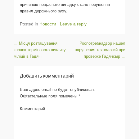
причиною нещасного випадку стало порушення
правил дорожнього руху.
Posted in
Новости
|
Leave a reply
Post navigation
←
Місця розташування
Роспотребнадзор нашел
кнопок термінового виклику
нарушения технологий при
міліції в Гадячі
проверке Гадячсыр
→
Добавить комментарий
Ваш адрес email не будет опубликован.
Обязательные поля помечены
*
Комментарий