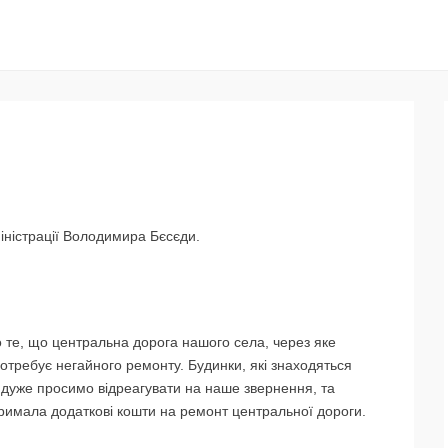
іністрації Володимира Бєсєди.
 те, що центральна дорога нашого села, через яке
отребує негайного ремонту. Будинки, які знаходяться
у дуже просимо відреагувати на наше звернення, та
тримала додаткові кошти на ремонт центральної дороги.