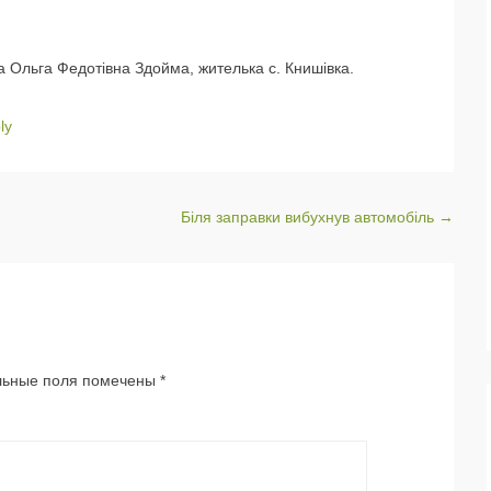
ела Ольга Федотівна Здойма, жителька с. Книшівка.
ly
Біля заправки вибухнув автомобіль
→
ьные поля помечены
*