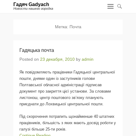
Гадяч Gadyach
Новости нашего городка
Метка:
Почта
Гадяцька почта
Posted on
23 декабря, 2010
by
admin
Як повідомляють працівники Гадяцької центральної
пошти, днями один із заступників голови
Полтавської обласної адміністрації підписав
документ про закриття цієї установи. За словами
листонош, центр поштового зв’язку планують
приєднати до Лохвицької центральної пошти.
Під скорочення потрапить щонайменше 40 штатних
працівників, більшість з яких мають досвід роботи у
галузі більше 25-ти років.
Continue Reading →